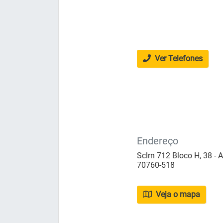
Ver Telefones
Endereço
Sclrn 712 Bloco H, 38 - A
70760-518
Veja o mapa