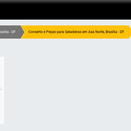
sília - DF
Conserto e Peças para Geladeiras em Asa Norte, Brasília - DF
.