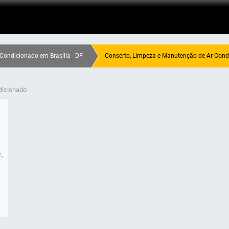
Condicionado em Brasília - DF
Conserto, Limpeza e Manutenção de Ar-Condic
dicionado
.