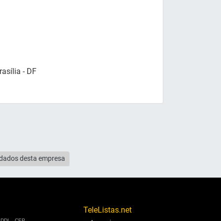
asília - DF
s dados desta empresa
TeleListas.net
DDI
CEP