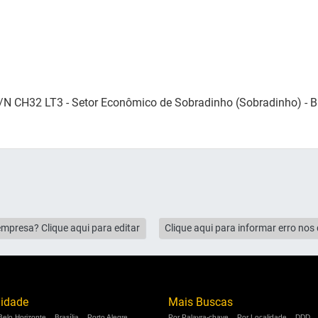
N CH32 LT3 - Setor Econômico de Sobradinho (Sobradinho) - Br
empresa? Clique aqui para editar
Clique aqui para informar erro no
lidade
Mais Buscas
Belo Horizonte
Brasília
Porto Alegre
Por Palavra-chave
Por Localidade
DDD