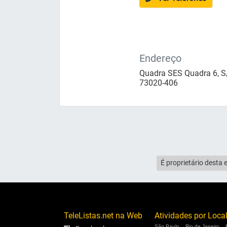
Endereço
Quadra SES Quadra 6, S/
73020-406
É proprietário desta 
TeleListas.net na Web
Atividades por Loca
São Paulo
Rio de Janeiro