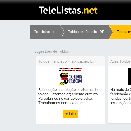
TeleListas.net
Toldos em Brasília - DF
Toldos e
Sugestões de Toldos
Toldos Francisco - Fabricação, I...
Atlas Toldos
Fabricação, instalação e reforma de
Há mais de 
toldos. Fazemos orçamento gratuito.
fabricação e
Parcelamos no cartão de crédito.
tendas, cort
Trabalhamos com toldos re...
instalações 
+ info