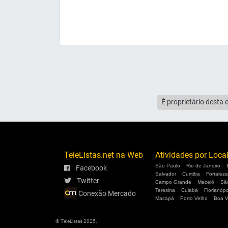
É proprietário desta 
TeleListas.net na Web
Atividades por Loca
São Paulo
Rio de Janeiro
Facebook
Salvador
Curitiba
Fortaleza
Twitter
Campo Grande
Maceió
Sã
Teresina
Cuiabá
Florianópo
Conexão Mercado
Macapá
Porto Velho
Boa V
© TeleListas 2025.