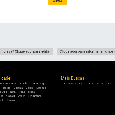
Enviar
empresa? Clique aqui para editar
Clique aqui para informar erro no
lidade
Mais Buscas
Belo Horizonte
Brasília
Porto Alegre
Por Palavra-chave
Por Localidade
DDD
Recife
Goiânia
Belém
Manaus
o Luís
Natal
João Pessoa
lis
Aracaju
Vitória
Rio Branco
ista
Palmas