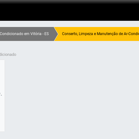
Condicionado em Vitória - ES
Conserto, Limpeza e Manutenção de Ar-Condic
dicionado
.