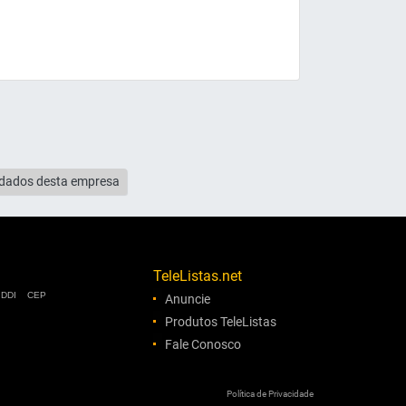
s dados desta empresa
TeleListas.net
DDI
CEP
Anuncie
Produtos TeleListas
Fale Conosco
Política de Privacidade