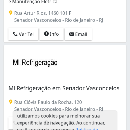
e Manutenção Elétrica
Colégio (1)
Copacabana (8)
Rua Artur Rios, 1460 101 F
Cordovil (2)
Senador Vasconcelos - Rio de Janeiro - RJ
Cosmos (3)
Del Castilho (1)
Info
Ver Tel
Email
Deodoro (1)
Encantado (1)
Engenheiro Leal (1)
Engenho Novo (2)
Engenho da Rainha (1)
Engenho de Dentro (3)
Estácio (3)
Ml Refrigeração em Senador Vasconcelos
Flamengo (2)
Freguesia (Ilha do Governador) (1)
Rua Clóvis Paulo da Rocha, 120
Freguesia (Jacarepaguá) (6)
Senador Vasconcelos - Rio de Janeiro - RJ
Galeão (1)
utilizamos cookies para melhorar sua
Gamboa (1)
experiência de navegação. Ao continuar,
Info
Ver Tel
Email
Gardênia Azul (3)
você concorda com nossa
Política de