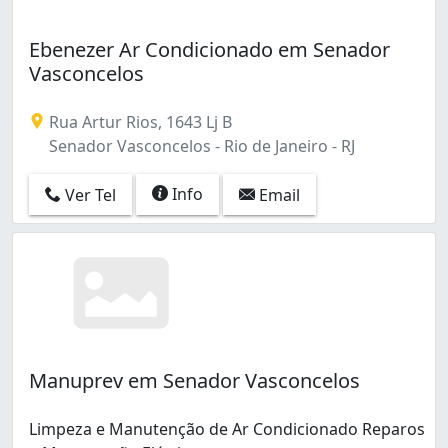
Barra da Tijuca (12)
Barros Filho (1)
Ebenezer Ar Condicionado em Senador
Benfica (7)
Vasconcelos
Bento Ribeiro (4)
Bonsucesso (8)
Rua Artur Rios, 1643 Lj B
Botafogo (9)
Senador Vasconcelos - Rio de Janeiro - RJ
Cachambi (2)
Caju (1)
Info
Ver Tel
Email
Camorim (2)
Campinho (1)
Campo Grande (31)
Cascadura (1)
Catete (1)
Catumbi (1)
Cavalcanti (1)
Centro (25)
Manuprev em Senador Vasconcelos
Cidade Nova (1)
Cidade de Deus (1)
Limpeza e Manutenção de Ar Condicionado Reparos
Coelho Neto (2)