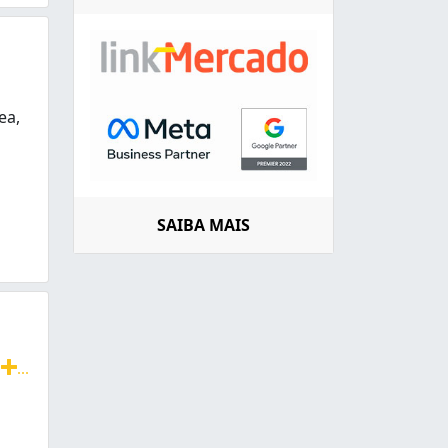
ea,
Portões, Grades, Escadas, Corrimões, Guarda-Corpo, Porta
SAIBA MAIS
i
...
cas para galpões em aço e lonas Tencionadas,toldos,cober