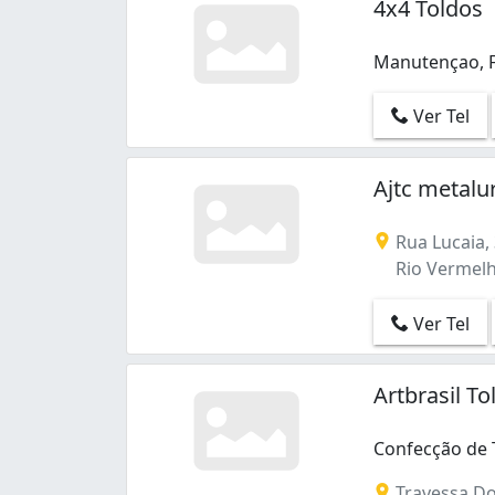
4x4 Toldos
Manutençao, F
Manutençao, F
Ver Tel
Ajtc metalu
Rua Lucaia, 
Rio Vermelho
Ver Tel
Artbrasil T
Confecção de 
Confecção de 
Travessa Doi