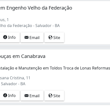
em Engenho Velho da Federação
us, 1
ho da Federação - Salvador - BA
Info
Email
Site
ouças em Canabrava
nstalação e Manutenção em Toldos Troca de Lonas Reforma
nstalação e Manutenção em Toldos Troca de Lonas Reformas
ana Cristina, 11
 Salvador - BA
Info
Email
Site