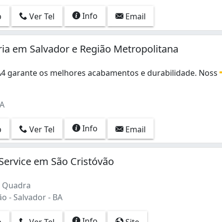
Info
p
Ver Tel
Email
ria em Salvador e Região Metropolitana
 A4 garante os melhores acabamentos e durabilidade. Noss
 A4 garante os melhores acabamentos e durabilidade. Nosso
BA
Info
p
Ver Tel
Email
Service em São Cristóvão
3 Quadra
o - Salvador - BA
Info
p
Ver Tel
Site