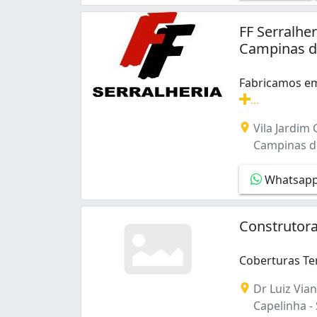
Luiz Anselmo (2)
Nova Brasília (1)
FF Serralhe
Plataforma (1)
Campinas de
Porto Seco Pirajá (1)
Rio Vermelho (2)
Fabricamos em
Stella Maris (1)
...
São Cristóvão (4)
Fabricamos em
Uruguai (1)
Vila Jardim
Vila Ruy Barbosa (1)
Campinas de 
Whatsap
Construtora
Coberturas Te
Coberturas Te
Dr Luiz Vian
Capelinha - 