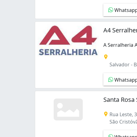
Whatsap
A4 Serralhe
A Serralheria
A Serralheria
Salvador - 
Whatsap
Santa Rosa 
Rua Leste, 
São Cristóvã
Whatsap