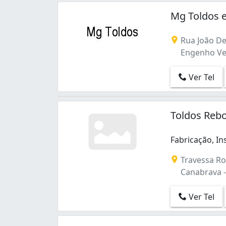
Mg Toldos 
Rua João De
Engenho Vel
Ver Tel
Toldos Reb
Fabricação, I
Fabricação, I
Travessa Ros
Canabrava -
Ver Tel