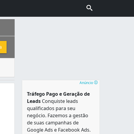
a
ue confecciona coberturas. Essas peças podem ser confeci
a fundação é a Fortaleza de Santo Antônio . Chamado de São 
Anúncio
Tráfego Pago e Geração de
Leads
Conquiste leads
qualificados para seu
negócio. Fazemos a gestão
de suas campanhas de
Google Ads e Facebook Ads.