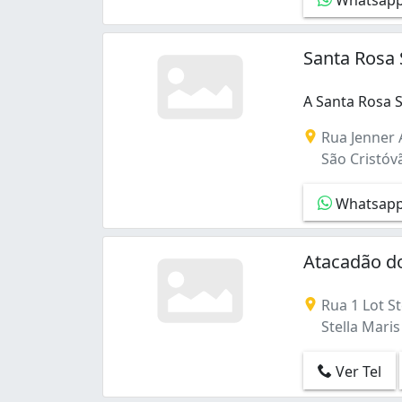
Santa Rosa 
A Santa Rosa 
A Santa Rosa S
Rua Jenner A
São Cristóvã
Whatsap
Atacadão do
Rua 1 Lot St
Stella Maris
Ver Tel