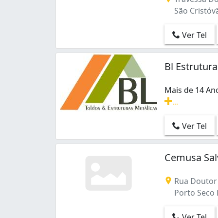
São Cristóvã
Ver Tel
Bl Estrutur
Mais de 14 An
...
Mais de 14 An
Ver Tel
Cemusa Salv
Rua Doutor A
Porto Seco P
Ver Tel