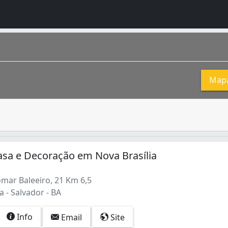
Map
to que precisa de uma proteção deve recorrer a uma loja q
 também a primeira capital do Brasil . Um dos marcos de su
Casa e Decoração em Nova Brasília
omar Baleeiro, 21 Km 6,5
a - Salvador - BA
Info
Email
Site