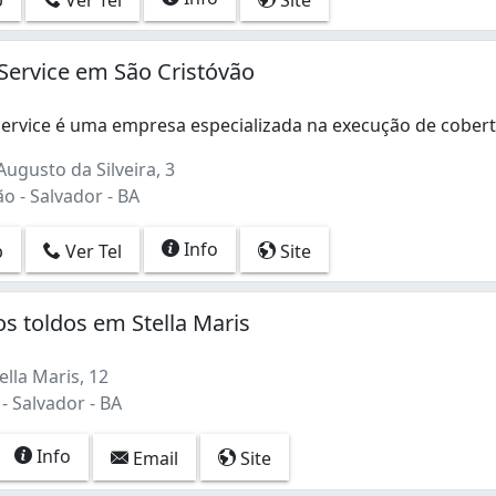
Service em São Cristóvão
Service é uma empresa especializada na execução de cober
ervice é uma empresa especializada na execução de cobertu
ugusto da Silveira, 3
o - Salvador - BA
Info
p
Ver Tel
Site
s toldos em Stella Maris
ella Maris, 12
 - Salvador - BA
Info
Email
Site