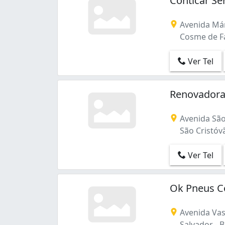
Conticar Se
Nazaré (2)
Paralela (1)
Avenida Mári
Pau Miúdo (6)
Cosme de Far
Pernambués (4)
Pirajá (1)
Ver Tel
Pituba (4)
Porto Seco Pirajá (2)
Renovadora
Rio Vermelho (4)
Saboeiro (2)
Santa Mônica (1)
Avenida São
Sete de Abril (1)
São Cristóvã
Stiep (2)
São Cristóvão (4)
Ver Tel
São Gonçalo (1)
São Marcos (4)
Ok Pneus C
Uruguai (4)
Valéria (3)
Avenida Va
Água de Meninos (2)
Salvador - 