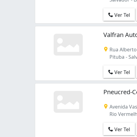
Águas Claras (2)
Ver Tel
Valfran Aut
Rua Alberto
Pituba - Sal
Ver Tel
Pneucred-C
Avenida Va
Rio Vermelho
Ver Tel