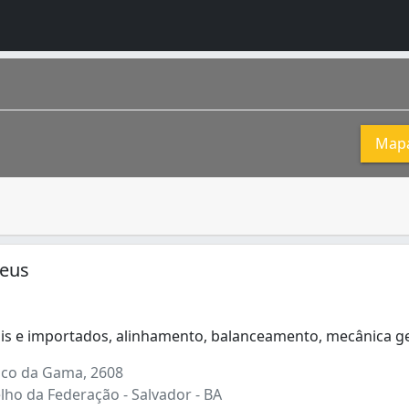
Map
o automóvel, e que necessita constantemente de manutençã
 também a primeira capital do Brasil . Um dos marcos de su
 (20)
neus
is e importados, alinhamento, balanceamento, mecânica g
is e importados, alinhamento, balanceamento, mecânica ger
co da Gama, 2608
ho da Federação - Salvador - BA