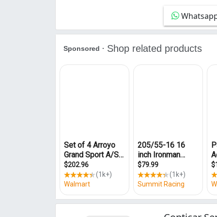
Campinas de Brotas (1)
Whatsap
Campinas de Pirajá (1)
Chame-Chame (2)
Cosme de Farias (5)
Engenho Velho da Federação (2)
Engenho Velho de Brotas (1)
Fazenda Grande do Retiro (1)
Federação (2)
Garcia (3)
Granjas Rurais Presidente Vargas (8)
Horto Florestal (1)
IAPI (3)
Imbuí (1)
Itapuã (1)
Jaguaripe I (1)
Lobato (1)
Mares (3)
Matatu (1)
Narandiba (1)