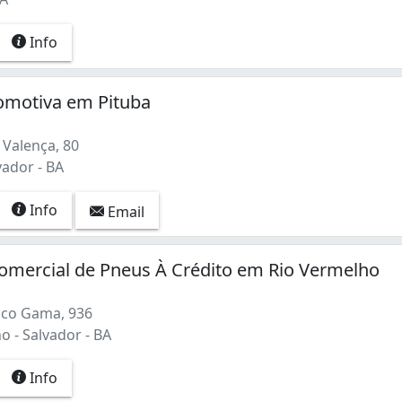
Info
omotiva em Pituba
 Valença, 80
vador - BA
Info
Email
omercial de Pneus À Crédito em Rio Vermelho
sco Gama, 936
 - Salvador - BA
Info