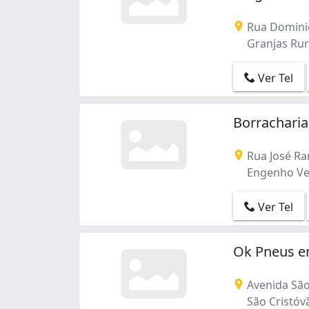
Rua Dominica
Granjas Rura
Ver Tel
Borrachari
Rua José Ra
Engenho Vel
Ver Tel
Ok Pneus e
Avenida São
São Cristóvã