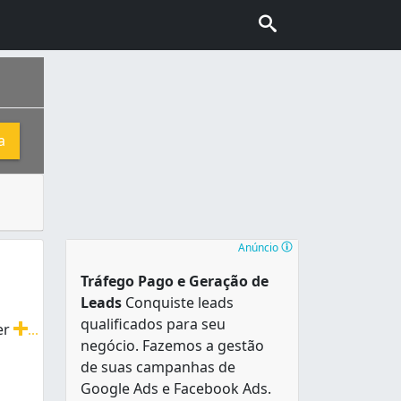
a
o ou substituição, pois se desgastam com facilidade. Não 
a fundação é a Fortaleza de Santo Antônio . Chamado de São 
Anúncio
Tráfego Pago e Geração de
Leads
Conquiste leads
qualificados para seu
er
...
negócio. Fazemos a gestão
al, conserto de rodas.
de suas campanhas de
Google Ads e Facebook Ads.