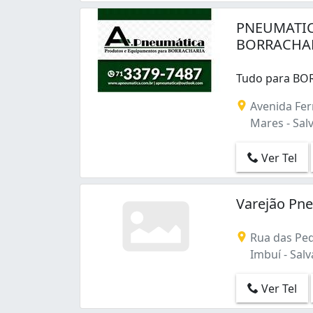
PNEUMATIC
BORRACHAR
Tudo para BO
Avenida Fe
Mares - Salv
Ver Tel
Varejão Pn
Rua das Ped
Imbuí - Salv
Ver Tel