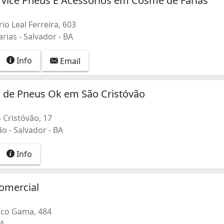
rvice Pneus E Acessórios em Cosme de Farias
o Leal Ferreira, 603
ias - Salvador - BA
Info
Email
 de Pneus Ok em São Cristóvão
 Cristóvão, 17
o - Salvador - BA
Info
omercial
sco Gama, 484
BA