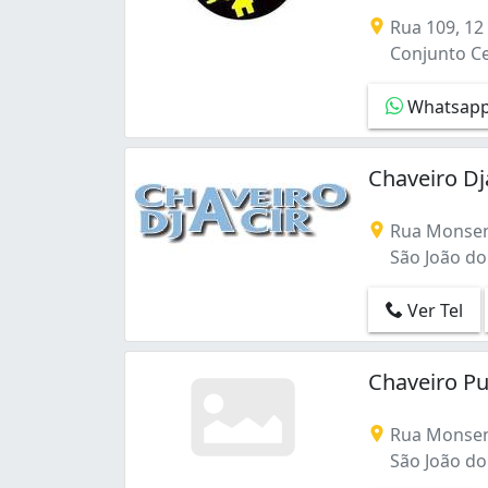
Cópias de chav
Itaperi (1)
Rua 109, 12 
Jacarecanga (1)
Conjunto Cea
Jardim América (3)
Jardim das Oliveiras (9)
Whatsap
Joaquim Távora (5)
José Bonifácio (6)
Chaveiro Dj
João XXIII (3)
Jóquei Clube (2)
Lagoa Redonda (3)
Rua Monsenh
Maraponga (2)
São João do 
Meireles (27)
Messejana (5)
Ver Tel
Mondubim (1)
Montese (6)
Chaveiro Pu
Mucuripe (4)
Padre Andrade (1)
Rua Monsenh
Papicu (7)
São João do 
Parangaba (2)