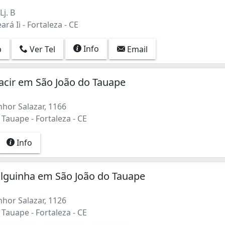
es, chaves simples, chave tetra, chave codificada , troca d
Lj. B
rá Ii - Fortaleza - CE
Info
p
Ver Tel
Email
acir em São João do Tauape
or Salazar, 1166
Tauape - Fortaleza - CE
Info
lguinha em São João do Tauape
or Salazar, 1126
Tauape - Fortaleza - CE