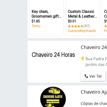
Benfica (6)
Bom Futuro (2)
Cambeba (2)
Carlito Pamplona (1)
Centro (30)
Cidade 2000 (2)
Cidade dos Funcionários (9)
Cocó (1)
Chaveiro 24
Conjunto Ceará (2)
Conjunto Ceará Ii (2)
Rua Padre Fr
Damas (1)
Jardim das O
Demócrito Rocha (1)
Dias Macedo (1)
Ver Tel
Dionisio Torres (3)
Edson Queiroz (1)
Ellery (1)
Chaveiro Aj
Engenheiro Luciano Cavalcante (1)
Farias Brito (5)
Cópias de chav
Fátima (4)