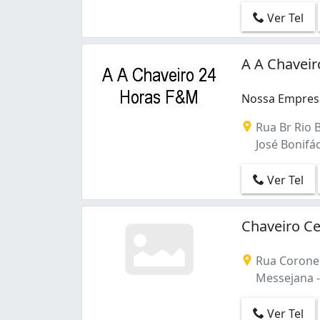
Parque Dois Irmãos (1)
Ver Tel
Parque Manibura (2)
Parquelândia (4)
Passaré (2)
A A Chaveir
Pici (1)
Praia de Iracema (1)
Nossa Empresa
Prefeito José Walter (3)
Rodolfo Teófilo (2)
Rua Br Rio B
Sapiranga (3)
José Bonifác
Serrinha (1)
São Gerardo (1)
Ver Tel
São João do Tauape (6)
Varjota (1)
Vila Velha (3)
Chaveiro C
Álvaro Weyne (2)
Rua Coronel 
Messejana - 
Ver Tel