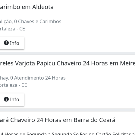
Carimbo em Aldeota
lição, 0 Chaves e Carimbos
rtaleza - CE
Info
reles Varjota Papicu Chaveiro 24 Horas em Meir
thay, 0 Atendimento 24 Horas
ortaleza - CE
Info
ará Chaveiro 24 Horas em Barra do Ceará
4 Horas de Segunda a Segunda Se For no Cartão Solicitar 