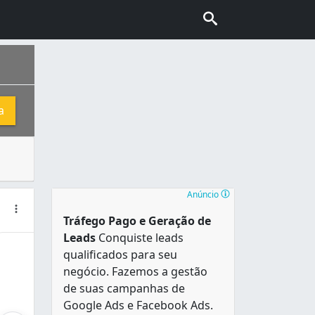
a
es. Entretanto ele desempenha algumas outras funções rela
uma população estimada em 2.505.552 pessoas, que vivem em 
Anúncio
Tráfego Pago e Geração de
Leads
Conquiste leads
qualificados para seu
negócio. Fazemos a gestão
de suas campanhas de
Google Ads e Facebook Ads.