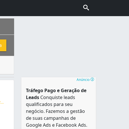
a
duas áreas. Este tipo de rede é comumente usado em janela
 uma ilha, a Ilha de Vitória. Conhecida como “Cidade do Sol
Anúncio
Tráfego Pago e Geração de
Leads
Conquiste leads
...
qualificados para seu
 e Tela Mosquiteiro.
negócio. Fazemos a gestão
de suas campanhas de
Google Ads e Facebook Ads.