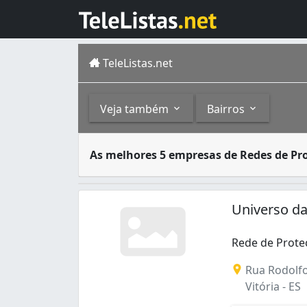
TeleListas.net
Veja também
Bairros
Redes de proteção ou tela de proteção func
Outros
Bairros
As melhores 5 empresas de Redes de Pr
Vitória é um município do estado do Espírit
Grades (1)
Jardim Camburi (1)
Redes (1)
Jardim da Penha (1)
Universo da
Rede de Proteç
Rede de Proteç
Rua Rodolfo
Vitória - ES