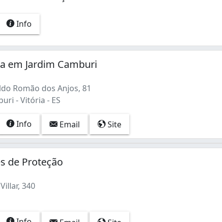
Info
ia em Jardim Camburi
ldo Romão dos Anjos, 81
ri - Vitória - ES
Info
Email
Site
es de Proteção
illar, 340
Info