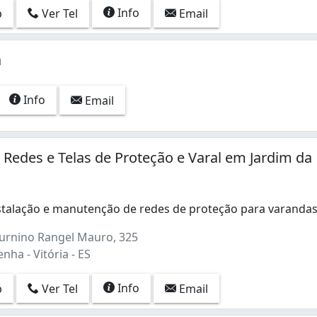
Info
p
Ver Tel
Email
a
Info
Email
- Redes e Telas de Proteção e Varal em Jardim da
nstalação e manutenção de redes de proteção para varanda
stalação e manutenção de redes de proteção para varandas, 
urnino Rangel Mauro, 325
nha - Vitória - ES
Info
p
Ver Tel
Email