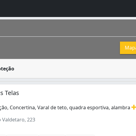
Map
ionam como cercas ou telas para impedir o trânsito entre 
oteção
o Santo, onde a maior parte do município está localizada em
s Telas
ão, Concertina, Varal de teto, quadra esportiva, alambra
ão, Concertina, Varal de teto, quadra esportiva, alambrado
 Valdetaro, 223