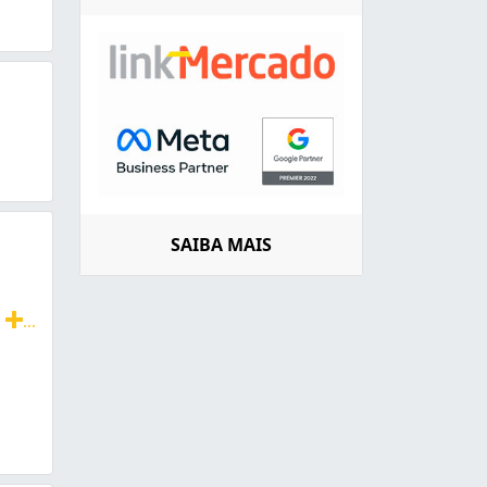
SAIBA MAIS
s
...
janelas, quadras esportivas e piscinas. Trabalhamos com va