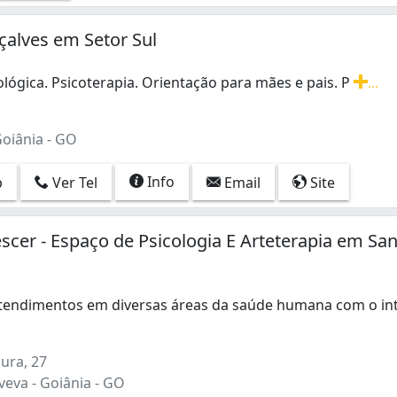
alves em Setor Sul
ológica. Psicoterapia. Orientação para mães e pais. P
...
ológica. Psicoterapia. Orientação para mães e pais. Pré-nata
Goiânia - GO
Info
p
Ver Tel
Email
Site
rescer - Espaço de Psicologia E Arteterapia em Sa
endimentos em diversas áreas da saúde humana com o int
ndimentos em diversas áreas da saúde humana com o intuito
ura, 27
eva - Goiânia - GO