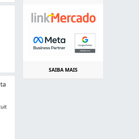
l psicológico.
SAIBA MAIS
nta
uit
 de promover o bem estar dos pacientes e integrar aspecto