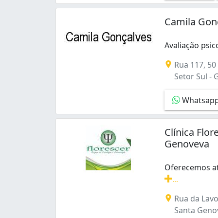
Parque das Laranjeiras (1)
Santa Genoveva (3)
Camila Gonç
Setor Aeroporto (5)
Setor Bueno (16)
Avaliação psic
Setor Campinas (1)
Avaliação psic
Setor Central (8)
Rua 117, 50
Setor Coimbra (2)
Setor Sul - 
Setor Faiçalville (1)
Setor Jaó (1)
Whatsap
Setor Leste Universitário (1)
Setor Marista (22)
Clínica Flo
Setor Oeste (25)
Genoveva
Setor Sol Nascente (1)
Setor Sul (23)
Oferecemos at
Vila Concórdia (1)
...
Vila Morais (1)
Oferecemos ate
Vila Pedroso (1)
Rua da Lavo
Santa Genov