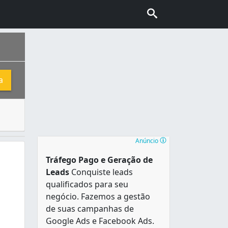
a
 A Psicologia clínica é aquela parte da psicologia que se d
nhecida também como “Capital do Cerrado”. É a segunda cidad
Anúncio
Tráfego Pago e Geração de
Leads
Conquiste leads
qualificados para seu
negócio. Fazemos a gestão
de suas campanhas de
Google Ads e Facebook Ads.