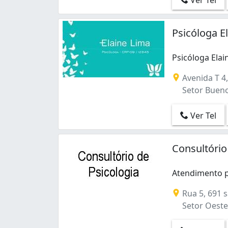
Psicóloga E
Psicóloga Elai
Psicóloga Elai
Avenida T 4,
Setor Bueno
Ver Tel
Consultório
Atendimento ps
Rua 5, 691 s
Setor Oeste 