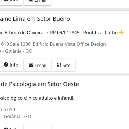
laine Lima em Setor Bueno
ne B Lima de Oliveira - CRP 09/012845 - Pontifical Catho
...
ne B Lima de Oliveira - CRP 09/012845 - Pontifical Catholi
 619 Sala 1206, Edifício Buena Vista Office Design
 - Goiânia - GO
Info
Email
Site
 de Psicologia em Setor Oeste
icológico clinico adulto e infantil.
ala 610
- Goiânia - GO