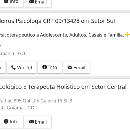
Info
Email
eiros Psicóloga CRP 09/13428 em Setor Sul
icoterapeutico a Adolescente, Adultos, Casais e Família.
icoterapeutico a Adolescente, Adultos, Casais e Família. On
7
Goiânia - GO
Info
p
Ver Tel
Email
ológico E Terapeuta Holístico em Setor Central
dial, 895 Q 4 Lt 5 Galeria 13 Sl. 3
l - Goiânia - GO
Info
Email