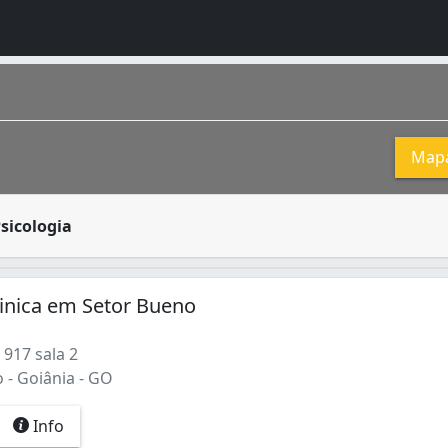
Map
que atendem pacientes que buscam um tratamento psicológico.
sicologia
 estimada em 1 448 639 de habitantes segundo IBGE 2016. Co
linica em Setor Bueno
 917 sala 2
 - Goiânia - GO
Info