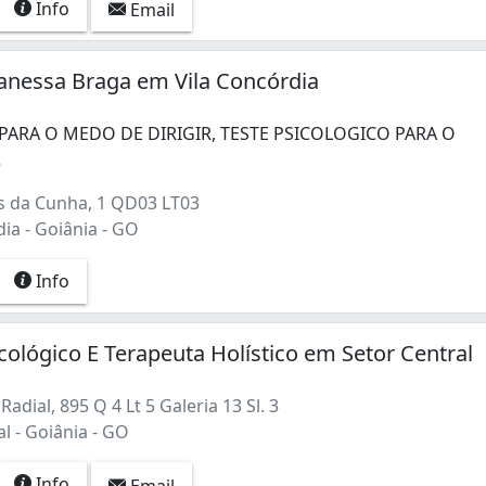
Info
Email
anessa Braga em Vila Concórdia
ARA O MEDO DE DIRIGIR, TESTE PSICOLOGICO PARA O
.
ARA O MEDO DE DIRIGIR, TESTE PSICOLOGICO PARA O TR
s da Cunha, 1 QD03 LT03
ia - Goiânia - GO
Info
ológico E Terapeuta Holístico em Setor Central
adial, 895 Q 4 Lt 5 Galeria 13 Sl. 3
l - Goiânia - GO
Info
Email