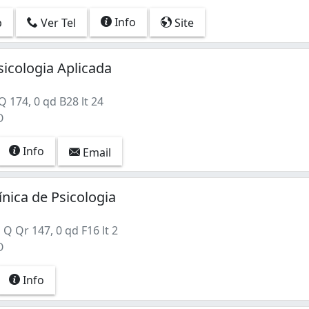
Info
p
Ver Tel
Site
sicologia Aplicada
 174, 0 qd B28 lt 24
O
Info
Email
ínica de Psicologia
Q Qr 147, 0 qd F16 lt 2
O
Info