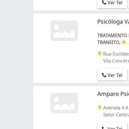
Ver Tel
Psicóloga V
TRATAMENTO P
TRANSITO,
..
TRATAMENTO P
Rua Euclide
Vila Concórd
Ver Tel
Amparo Psic
Avenida 4 A R
Setor Centra
Ver Tel