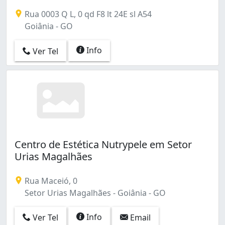
Vila Bela (2)
Vila Concórdia (1)
Rua 0003 Q L, 0 qd F8 lt 24E sl A54
Vila Jaraguá (15)
Goiânia - GO
Vila Jardim São Judas Tadeu (4)
Vila João Vaz (1)
Info
Ver Tel
Vila Maria José (3)
Vila Morais (1)
Vila Mutirão I (2)
Vila Redenção (4)
Vila Regina (1)
Vila Rezende (1)
Vila Rosa (16)
Centro de Estética Nutrypele em Setor
Vila Santa Helena (1)
Urias Magalhães
Vila São João (1)
Rua Maceió, 0
Setor Urias Magalhães - Goiânia - GO
Info
Ver Tel
Email