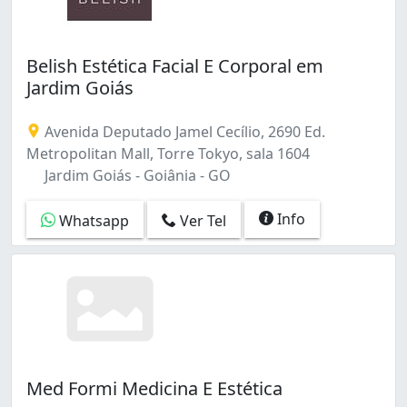
Setor Norte Ferroviário (2)
Setor Nova Vila (5)
Setor Oeste (82)
Belish Estética Facial E Corporal em
Setor Orientville (1)
Jardim Goiás
Setor Parque Tremendão (3)
Setor Pedro Ludovico (8)
Avenida Deputado Jamel Cecílio, 2690 Ed.
Setor Sol Nascente (1)
Metropolitan Mall, Torre Tokyo, sala 1604
Setor Sudoeste (9)
Jardim Goiás - Goiânia - GO
Setor Sul (48)
Setor Três Marias (1)
Info
Whatsapp
Ver Tel
Setor União (1)
Setor Urias Magalhães (4)
Setor dos Funcionários (2)
São Francisco (1)
Sítios de Recreio Mansões do Campus (1)
Vila Abajá (1)
Vila Alvorada (3)
Med Formi Medicina E Estética
Vila Aurora Oeste (1)