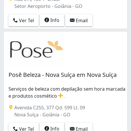
Jardim Europa (19)
Setor Aeroporto - Goiânia - GO
Jardim Goiás (45)
Jardim Guanabara (6)
Info
Ver Tel
Email
Jardim Guanabara III (16)
Jardim Mariliza (1)
Jardim Nova Esperança (1)
Jardim Novo Mundo (3)
Jardim Planalto (2)
Jardim Presidente (6)
Jardim Santo Antônio (2)
Posê Beleza - Nova Suíça em Nova Suíça
Jardim Vila Boa (1)
Jardim da Luz (1)
Serviços de beleza com depilação sem hora marcada
Jardim das Esmeraldas (1)
e produtos cosmético
...
Loteamento Celina Park (10)
Serviços de beleza com depilação sem hora marcada e p
Loteamento Portal do Sol I (1)
Avenida C255, 377 Qd. 599 Lt. 09
Moinho dos Ventos (1)
Nova Suíça - Goiânia - GO
Nova Suíça (18)
Park Lozandes (8)
Info
Ver Tel
Email