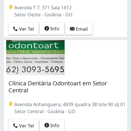
Conjunto Morada Nova (2)
Avenida T 7, 371 Sala 1612
Conjunto Primavera (1)
Setor Oeste - Goiânia - GO
Conjunto Riviera (3)
Conjunto Vera Cruz (2)
Info
Ver Tel
Email
Da Vitória (1)
Goiá (4)
Goiânia 2 (2)
Industrial Mooca (1)
Jardim América (56)
Jardim Ana Lúcia (4)
Jardim Atlântico (2)
Jardim Balneário Meia Ponte (10)
Clínica Dentária Odontoart em Setor
Jardim Brasil (2)
Central
Jardim Curitiba (1)
Jardim Diamantina (1)
Avenida Anhanguera, 4839 quadra 38 lote 90 slj 01
Jardim Dom Fernando I (1)
Setor Central - Goiânia - GO
Jardim Europa (33)
Jardim Goiás (80)
Info
Ver Tel
Jardim Guanabara (12)