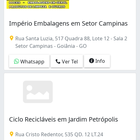
Sítios de Recreio Mansões do Campus (1)
Vila Abajá (1)
Vila Bandeirantes (3)
Império Embalagens em Setor Campinas
Vila Boa Sorte (1)
Vila Jardim Pompéia (1)
Rua Santa Luzia, 517 Quadra 88, Lote 12 - Sala 2
Vila Jardim São Judas Tadeu (1)
Setor Campinas - Goiânia - GO
Vila João Vaz (1)
Vila Legionárias (1)
Info
Whatsapp
Ver Tel
Vila Mauá (3)
Vila Morais (2)
Vila Nova Canaã (1)
Vila Redenção (3)
Vila Regina (1)
Vila Santa Rita - 5ª Etapa (1)
Vila Santana (1)
Vila Vera Cruz (1)
Ciclo Recicláveis em Jardim Petrópolis
Vila Xavier (1)
Rua Cristo Redentor, 535 QD. 12 LT.24