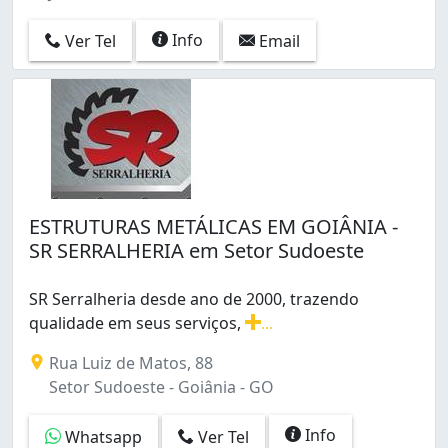
Setor Criméia Leste (2)
Setor Criméia Oeste (1)
Info
Ver Tel
Email
Setor Faiçalville (14)
Setor Jaó (1)
Setor Marabá (8)
Setor Maria Rosa (2)
Setor Marista (3)
Setor Maysa Extensão (1)
Setor Oeste (5)
Setor Parque Tremendão (1)
ESTRUTURAS METÁLICAS EM GOIÂNIA -
Setor Pedro Ludovico (4)
SR SERRALHERIA em Setor Sudoeste
Setor Progresso (1)
Setor Santos Dumont (2)
SR Serralheria desde ano de 2000, trazendo
Setor Sudoeste (9)
qualidade em seus serviços,
...
Setor Sul (1)
SR Serralheria desde ano de 2000, trazendo qualidade 
Setor Três Marias (1)
Rua Luiz de Matos, 88
Setor Três Marias I (1)
Setor Sudoeste - Goiânia - GO
Solange Parque I (1)
Vila Alvorada (1)
Info
Whatsapp
Ver Tel