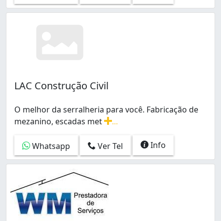
Vila Jardim Pompéia (1)
Vila Morais (1)
Vila Oswaldo Rosa (2)
Vila Pedroso (1)
Vila Regina (1)
Vila Rosa (2)
Água Branca (1)
LAC Construção Civil
O melhor da serralheria para você. Fabricação de
mezanino, escadas met
...
O melhor da serralheria para você. Fabricação de mezan
Info
Whatsapp
Ver Tel