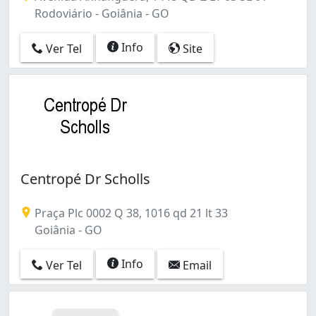
Rodoviário - Goiânia - GO
Info
Ver Tel
Site
Centropé Dr Scholls
Praça Plc 0002 Q 38, 1016 qd 21 lt 33
Goiânia - GO
Info
Ver Tel
Email