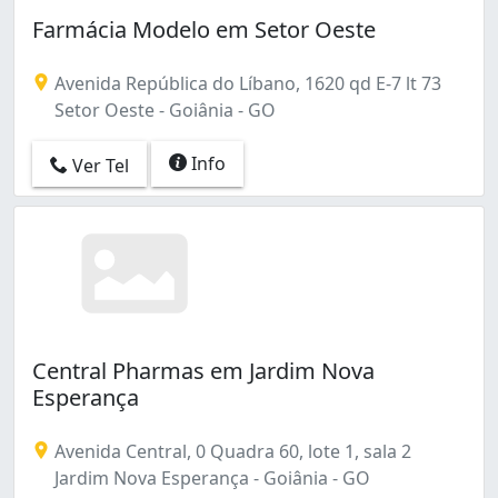
Jardim Novo Mundo (20)
Farmácia Modelo em Setor Oeste
Jardim Petrópolis (1)
Jardim Planalto (6)
Jardim Presidente (4)
Avenida República do Líbano, 1620 qd E-7 lt 73
Jardim Santo Antônio (4)
Setor Oeste - Goiânia - GO
Jardim Vila Boa (8)
Jardim da Luz (2)
Info
Ver Tel
Jardim das Esmeraldas (2)
Lorena Parque (3)
Loteamento Alphaville Residencial (2)
Loteamento Celina Park (2)
Loteamento Morada dos Sonhos (2)
Moinho dos Ventos (1)
Nossa Senhora de Fátima (2)
Central Pharmas em Jardim Nova
Nova Suíça (2)
Esperança
Park Lozandes (2)
Parque Acalanto (1)
Avenida Central, 0 Quadra 60, lote 1, sala 2
Parque Amazônia (23)
Jardim Nova Esperança - Goiânia - GO
Parque Anhanguera (3)