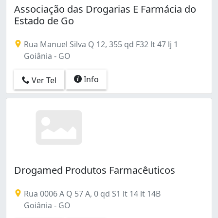
Associação das Drogarias E Farmácia do
Setor Urias Magalhães (10)
Estado de Go
Setor dos Afonsos (1)
Setor dos Funcionários (6)
Solange Parque I (1)
Rua Manuel Silva Q 12, 355 qd F32 lt 47 lj 1
São Francisco (1)
Goiânia - GO
Sítios de Recreio Mansões do Campus (1)
Vila Abajá (1)
Info
Ver Tel
Vila Alpes (1)
Vila Canaã (1)
Vila Clemente (1)
Vila Concórdia (1)
Vila Finsocial (28)
Vila Fróes (3)
Vila Irany (2)
Drogamed Produtos Farmacêuticos
Vila Isaura (1)
Vila Itatiaia (9)
Rua 0006 A Q 57 A, 0 qd S1 lt 14 lt 14B
Vila Jacaré (1)
Goiânia - GO
Vila Jardim Pompéia (3)