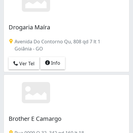
Village Veneza (1)
Água Branca (2)
Drogaria Maíra
Avenida Do Contorno Qu, 808 qd 7 lt 1
Goiânia - GO
Info
Ver Tel
Brother E Camargo
Rua 0009 Q 32, 342 qd 160 lt 18