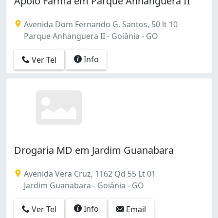
Apoio Farma em Parque Anhanguera II
Carolina Parque Extensão (1)
Chácara do Governador (2)
Avenida Dom Fernando G. Santos, 50 lt 10
Chácaras Santa Rita (1)
Parque Anhanguera II - Goiânia - GO
Cidade Jardim (11)
Condomínio Rio Formoso (2)
Info
Ver Tel
Condomínio Santa Rita (2)
Condomínio das Esmeraldas (9)
Conjunto Guadalajara (1)
Conjunto Habitacional Madre Germana II (1)
Conjunto Primavera (4)
Conjunto Riviera (5)
Conjunto Vera Cruz (8)
Da Vitória (4)
Drogaria MD em Jardim Guanabara
Floresta (1)
Goiá (3)
Avenida Vera Cruz, 1162 Qd 55 Lt 01
Goiânia 2 (3)
Jardim Guanabara - Goiânia - GO
Ipiranga (1)
Jardim Abaporu (1)
Info
Ver Tel
Email
Jardim América (37)