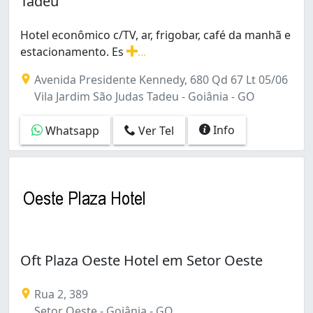
Tadeu
Jardim Guanabara (4)
Jardim Santo Antônio (2)
Hotel econômico c/TV, ar, frigobar, café da manhã e
Parque Atheneu (1)
estacionamento. Es
...
Parque João Braz - Cidade Industrial (2)
Hotel econômico c/TV, ar, frigobar, café da manhã e e
Residencial Canadá (1)
Avenida Presidente Kennedy, 680 Qd 67 Lt 05/06
Residencial Center Ville (1)
Vila Jardim São Judas Tadeu - Goiânia - GO
Residencial Forteville Extensão (1)
Rodoviário (6)
Info
Whatsapp
Ver Tel
Santa Genoveva (3)
Serrinha (1)
Setor Aeroporto (14)
Setor Bela Vista (1)
Setor Bueno (3)
Setor Campinas (3)
Setor Castelo Branco (1)
Oft Plaza Oeste Hotel em Setor Oeste
Setor Central (58)
Setor Centro Oeste (1)
Setor Coimbra (2)
Rua 2, 389
Setor Leste Universitário (2)
Setor Oeste - Goiânia - GO