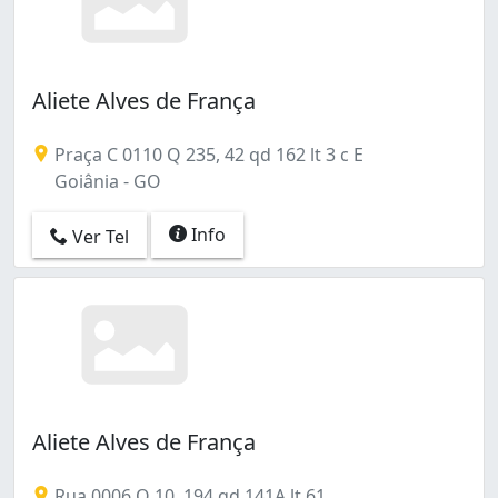
Aliete Alves de França
Praça C 0110 Q 235, 42 qd 162 lt 3 c E
Goiânia - GO
Info
Ver Tel
Aliete Alves de França
Rua 0006 Q 10, 194 qd 141A lt 61