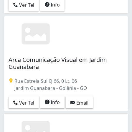
Vila Morais (2)
Info
Ver Tel
Vila Regina (1)
Vila Santa Helena (1)
Arca Comunicação Visual em Jardim
Guanabara
Rua Estrela Sul Q 66, 0 Lt. 06
Jardim Guanabara - Goiânia - GO
Info
Ver Tel
Email