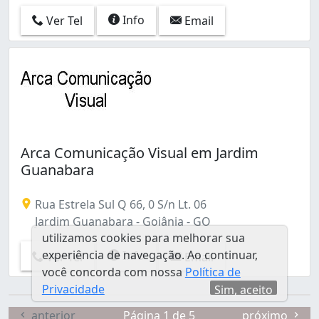
Info
Ver Tel
Email
Arca Comunicação Visual em Jardim
Guanabara
Rua Estrela Sul Q 66, 0 S/n Lt. 06
Jardim Guanabara - Goiânia - GO
utilizamos cookies para melhorar sua
experiência de navegação. Ao continuar,
Info
Ver Tel
Email
você concorda com nossa
Política de
Privacidade
Sim, aceito
anterior
Página 1 de 5
próximo