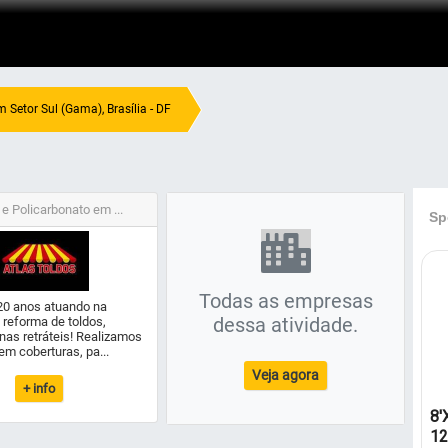
 Setor Sul (Gama), Brasília - DF
 e Policarbonato em ...
Todas as empresas
20 anos atuando na
dessa atividade.
 reforma de toldos,
inas retráteis! Realizamos
em coberturas, pa...
Veja agora
+ info