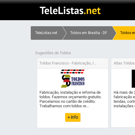
TeleListas.net
Toldos em Brasília - DF
Toldos em
Sugestões de Toldos
Toldos Francisco - Fabricação, I...
Atlas Toldos
Fabricação, instalação e reforma de
Há mais de 
toldos. Fazemos orçamento gratuito.
fabricação e
Parcelamos no cartão de crédito.
tendas, cort
Trabalhamos com toldos re...
instalações 
+ info