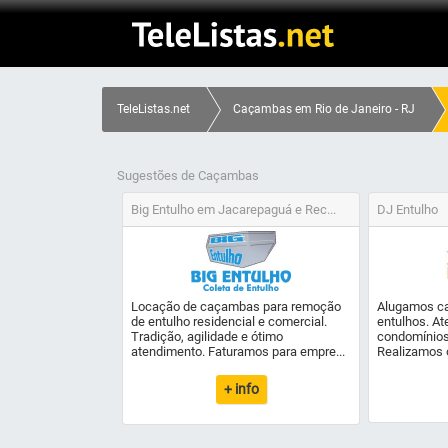
TeleListas.net
Caçambas em Rio de Janeiro - RJ
Sugestões de Caçambas
Big Entulho em Jacarepaguá e Rec...
DJ Entulho
Locação de caçambas para remoção
Alugamos c
de entulho residencial e comercial.
entulhos. A
Tradição, agilidade e ótimo
condomínios
atendimento. Faturamos para empre...
Realizamos 
+ info