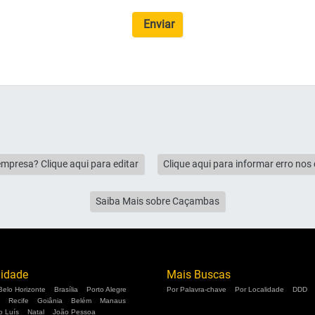
Enviar
empresa? Clique aqui para editar
Clique aqui para informar erro no
Saiba Mais sobre Caçambas
lidade
Mais Buscas
Belo Horizonte
Brasília
Porto Alegre
Por Palavra-chave
Por Localidade
DDD
Recife
Goiânia
Belém
Manaus
o Luís
Natal
João Pessoa