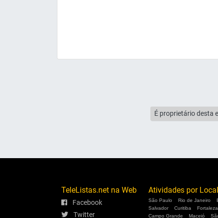
É proprietário desta 
TeleListas.net na Web
Atividades por Loca
São Paulo
Rio de Janeiro
Facebook
Salvador
Curitiba
Fortaleza
Twitter
Campo Grande
Maceió
Sã