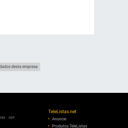
s dados desta empresa
TeleListas.net
DDI
CEP
Anuncie
Produtos TeleListas