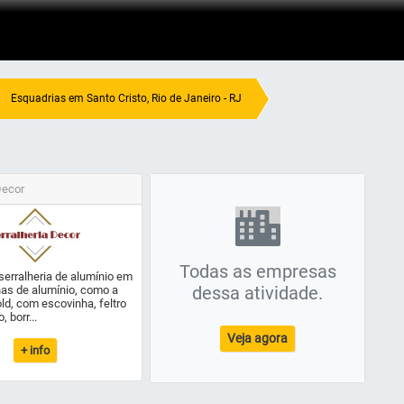
Esquadrias em Santo Cristo, Rio de Janeiro - RJ
Decor
Todas as empresas
serralheria de alumínio em
dessa atividade.
has de alumínio, como a
d, com escovinha, feltro
 borr...
Veja agora
+ info