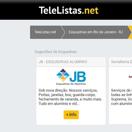
TeleListas.net
Esquadrias em Rio de Janeiro - RJ
Sugestões de Esquadrias
JB - ESQUADRIAS ALUMÍNIO
Serralheria 
Sob nova direção. Nossos serviços,
Serviços de 
Portas, janelas, box, guarda-corpo,
todas as lin
fechamento de varanda, e muito mais.
Suprema, Gol
Tudo em alumínio e vid...
com alumínio,
+ info