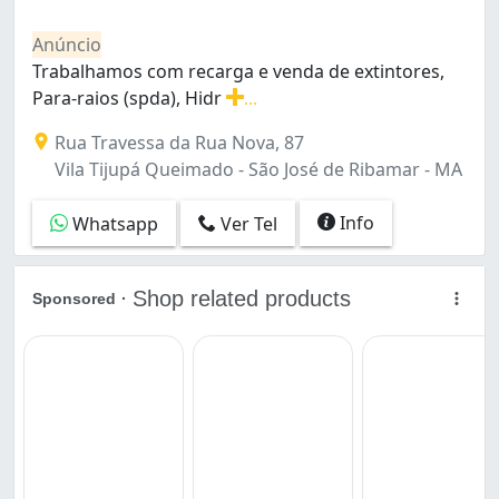
Turu (1)
Vila Palmeira (1)
Anúncio
Vinhais (1)
Trabalhamos com recarga e venda de extintores,
Para-raios (spda), Hidr
...
Trabalhamos com recarga e venda de extintores, Para-r
Rua Travessa da Rua Nova, 87
Vila Tijupá Queimado - São José de Ribamar - MA
Info
Whatsapp
Ver Tel