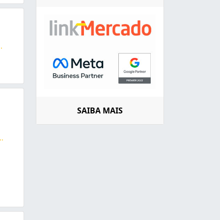
..
ara Soldagem Mig/mag, Tig
SAIBA MAIS
..
inde Gases