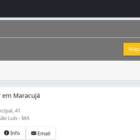
Map
ado pela letra O. O oxigenio representa 20% da composição
r em Maracujá
cipal, 41
São Luís - MA
Info
Email