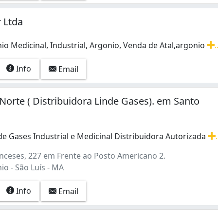
 Ltda
o Medicinal, Industrial, Argonio, Venda de Atal,argonio
.
o Medicinal, Industrial, Argonio, Venda de Atal,argonio P
Info
Email
Norte ( Distribuidora Linde Gases). em Santo
de Gases Industrial e Medicinal Distribuidora Autorizada
.
de Gases Industrial e Medicinal Distribuidora Autorizada L
nceses, 227 em Frente ao Posto Americano 2.
o - São Luís - MA
Info
Email