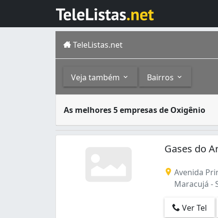
TeleListas.net
Veja também
Bairros
O oxigênio é um elemento químico, represent
Outros
Bairros
As melhores 5 empresas de Oxigênio
Gases em Geral (9)
Cohatrac I (1)
Materiais e Equipamentos para Solda (4)
Maracujá (1)
Gases do A
Parque Pindorama (1)
Santo Antônio (1)
Avenida Prin
Maracujá - 
Ver Tel