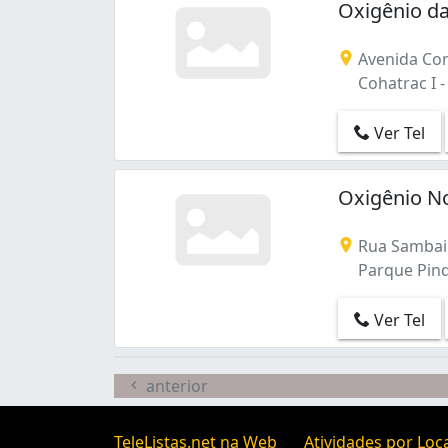
Oxigênio da
Avenida Con
Cohatrac I -
Ver Tel
Oxigênio N
Rua Sambai
Parque Pind
Ver Tel
anterior
TeleListas.net na Web
Atividades por Loc