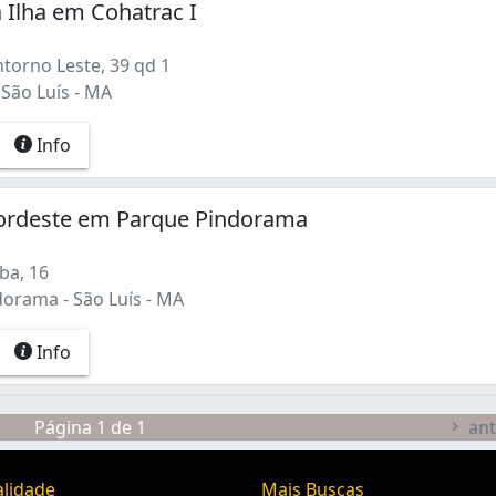
 Ilha em Cohatrac I
torno Leste, 39 qd 1
 São Luís - MA
Info
ordeste em Parque Pindorama
ba, 16
orama - São Luís - MA
Info
Página 1 de 1
ant
alidade
Mais Buscas