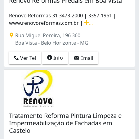
Renovo Reformas Predais em Boa Vista
Jardim Atlântico (1)
Nazaré (1)
Renovo Reformas 31 3473-2000 | 3357-1961 |
Ouro Preto (1)
www.renovoreformas.com.br |
...
Padre Eustáquio (1)
Renovo Reformas 31 3473-2000 | 3357-1961 | www.reno
Piratininga (Venda Nova) (1)
Rua Miguel Pereira, 196 360
Ribeiro de Abreu (1)
Boa Vista - Belo Horizonte - MG
Sagrada Família (1)
Santa Amélia (1)
Info
Ver Tel
Email
Santa Mônica (1)
São Cristóvão (1)
São Lucas (2)
Tupi A (1)
Tratamento Reforma Pintura Limpeza e
Impermeabilização de Fachadas em
Castelo