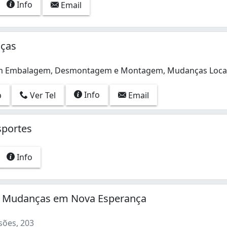
Info
Email
ças
 em Embalagem, Desmontagem e Montagem, Mudanças Locai
Info
p
Ver Tel
Email
sportes
Info
 Mudanças em Nova Esperança
ões, 203