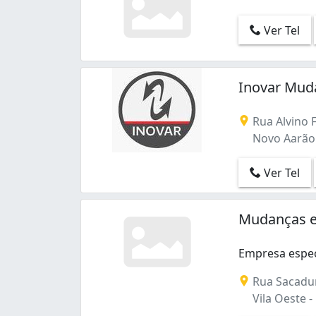
Frei Leopoldo (1)
Funcionários (2)
Ver Tel
Glória (6)
Granja de Freitas (1)
Graça (3)
Inovar Mud
Guarani (1)
Havaí (5)
Rua Alvino F
Horto Florestal (1)
Novo Aarão 
Inconfidência (1)
Indústrias I (barreiro) (1)
Ver Tel
Ipiranga (2)
Itaipu (Barreiro) (1)
Itapoã (1)
Mudanças e 
Itatiaia (1)
Jaqueline (1)
Empresa espec
Jardim Leblon (1)
Empresa especi
Rua Sacadur
Jardim dos Comerciários (Venda Nova) (
Vila Oeste -
João Pinheiro (2)