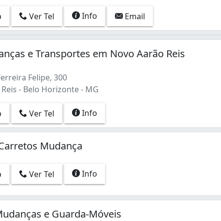
Info
p
Ver Tel
Email
anças e Transportes em Novo Aarão Reis
erreira Felipe, 300
Reis - Belo Horizonte - MG
Info
p
Ver Tel
 Carretos Mudança
Info
p
Ver Tel
Mudanças e Guarda-Móveis