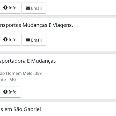
Info
Email
ansportes Mudanças E Viagens.
Info
Email
asportadora E Mudanças
rão Homem Melo, 359
nte - MG
Info
s em São Gabriel