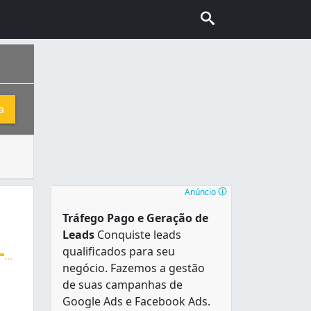
a
lidade. As opções para fazer sua mudança são muitas e d
urral , que lhe serve de moldura natural e referência hist
Anúncio
Tráfego Pago e Geração de
Leads
Conquiste leads
qualificados para seu
...
negócio. Fazemos a gestão
inas e Bahia. Rastreamento de mercadoria online através d
de suas campanhas de
Google Ads e Facebook Ads.