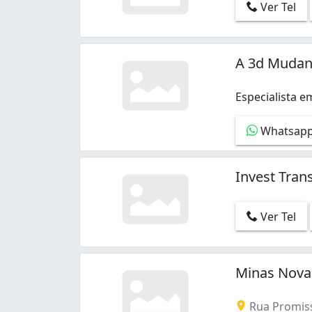
Ver Tel
Tirol (Barreiro) (1)
Tupi A (1)
Tupi B (1)
A 3d Mudan
Vila Cloris (4)
Vila Oeste (2)
Especialista
Whatsap
Invest Tran
Ver Tel
Minas Nova
Rua Promiss