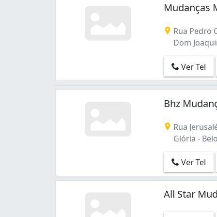
Primeiro de Maio (4)
Mudanças 
Providência (2)
Ribeiro de Abreu (3)
Rua Pedro 
Santa Branca (1)
Dom Joaquim
Santa Cruz (2)
Santa Efigênia (6)
Ver Tel
Santa Inês (1)
Santa Mônica (1)
Santa Tereza (1)
Bhz Mudanç
Santa Terezinha (1)
Santo André (1)
Rua Jerusal
Satélite (1)
Glória - Bel
Serra (1)
São Francisco (9)
Ver Tel
São Gabriel (4)
São Geraldo (1)
São José (1)
All Star Mu
São Lucas (1)
São Salvador (3)