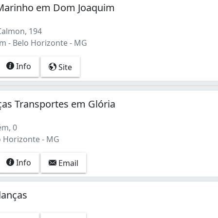
Marinho em Dom Joaquim
Calmon, 194
 - Belo Horizonte - MG
Info
Site
as Transportes em Glória
ém, 0
o Horizonte - MG
Info
Email
danças