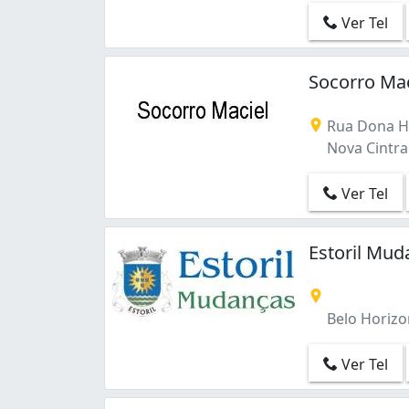
Mantiqueira (3)
Ver Tel
Milionários (Barreiro) (1)
Minas Brasil (1)
Mineirão (1)
Socorro Mac
Nossa Senhora Aparecida (aglomerado da
Nova Cachoeirinha (6)
Rua Dona He
Nova Cintra (2)
Nova Cintra
Nova Esperança (2)
Nova Suíssa (2)
Ver Tel
Novo Aarão Reis (3)
Novo Glória (3)
Ouro Minas (1)
Estoril Mud
Padre Eustáquio (6)
Palmares (1)
Palmeiras (1)
Belo Horizo
Paulo VI (1)
Pindorama (1)
Ver Tel
Planalto (1)
Pompéia (1)