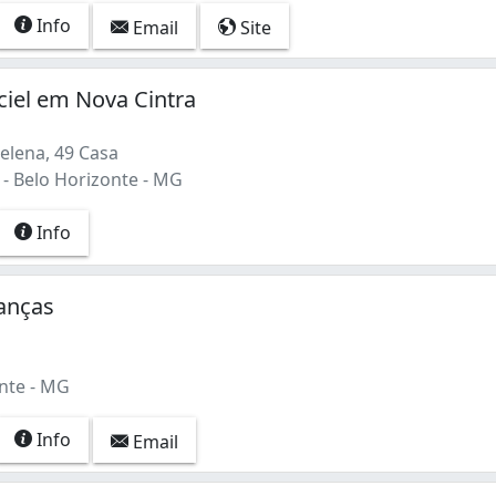
Info
Email
Site
iel em Nova Cintra
 Serra) (1)
lena, 49 Casa
 - Belo Horizonte - MG
Info
anças
nte - MG
Info
Email