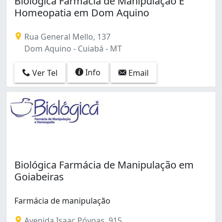
Biológica Farmácia de Manipulação E
Dom Aquino (2)
Homeopatia em Dom Aquino
Goiabeiras (2)
Jardim das Américas (1)
Rua General Mello, 137
Pedra 90 (1)
Dom Aquino - Cuiabá - MT
Popular (3)
Primeiro de Março (1)
Info
Ver Tel
Email
Quilombo (1)
Residencial Concadoro (3)
Santa Cruz (1)
Biológica Farmácia de Manipulação em
Goiabeiras
Farmácia de manipulação
Avenida Isaac Póvoas, 915