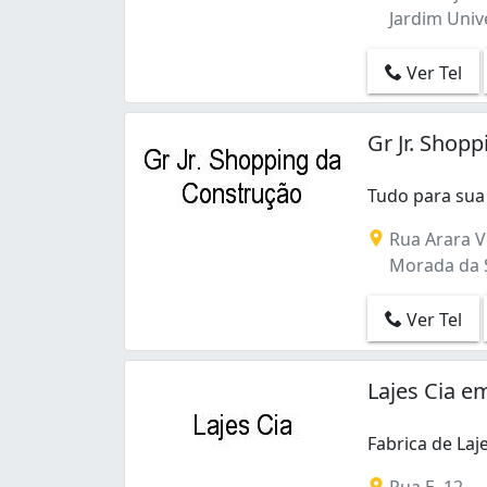
Jardim Unive
Ver Tel
Gr Jr. Shop
Tudo para sua
Rua Arara V
Morada da S
Ver Tel
Lajes Cia e
Fabrica de Laj
Rua E, 12