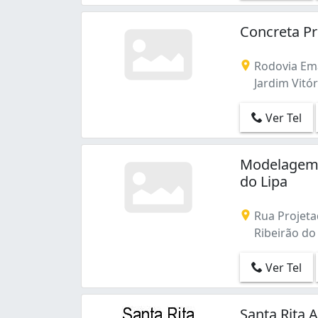
Pico do Amor (1)
Porto (1)
Concreta Pr
Praeirinho (2)
Recanto dos Pássaros (1)
Rodovia Ema
Ribeirão do Lipa (1)
Jardim Vitór
Ver Tel
Modelagem 
do Lipa
Rua Projeta
Ribeirão do 
Ver Tel
Santa Rita 