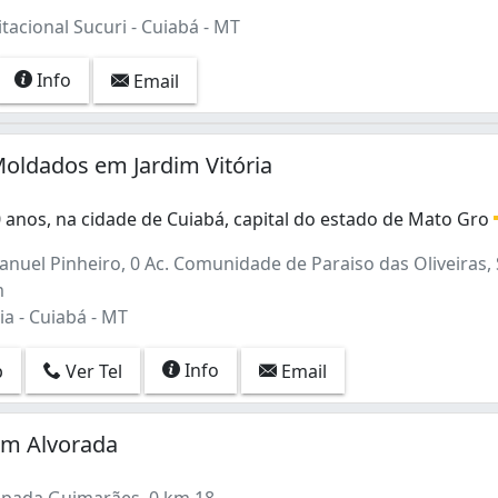
acional Sucuri - Cuiabá - MT
Info
Email
Moldados em Jardim Vitória
 anos, na cidade de Cuiabá, capital do estado de Mato Gro
anos, na cidade de Cuiabá, capital do estado de Mato Gross
nuel Pinheiro, 0 Ac. Comunidade de Paraiso das Oliveiras,
m
ia - Cuiabá - MT
Info
p
Ver Tel
Email
em Alvorada
pada Guimarães, 0 km 18