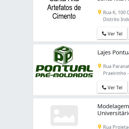
Rua K, 100 
Distrito Ind
Ver Tel
Lajes Pontu
Rua Paranat
Praeirinho -
Ver Tel
Modelagem 
Universitár
Rua Projeta