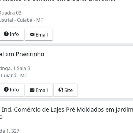
Quadra 03
ustrial - Cuiabá - MT
Info
Email
al em Praeirinho
inga, 1 Sala B
 Cuiabá - MT
Info
Email
Site
Ind. Comércio de Lajes Pré Moldados em Jardi
io
da 1, 327