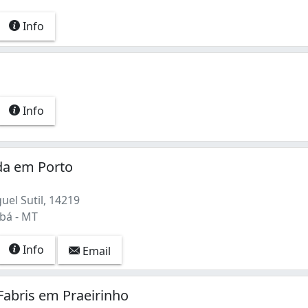
Info
Info
ada em Porto
el Sutil, 14219
abá - MT
Info
Email
Fabris em Praeirinho