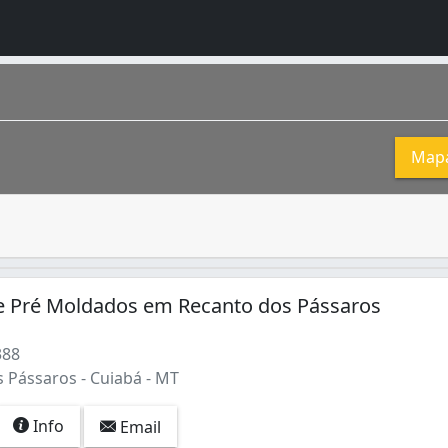
Map
 ou edifício. Nas construções com mais de um pavimento, fo
rasileiro localizado na região Centro-Oeste . O município 
 e Pré Moldados em Recanto dos Pássaros
388
 Pássaros - Cuiabá - MT
Info
Email