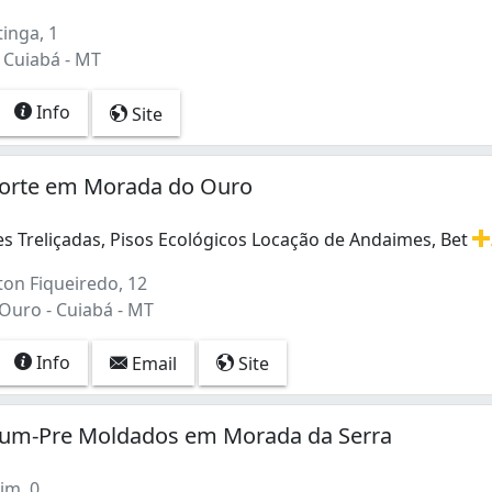
inga, 1
 Cuiabá - MT
Info
Site
Forte em Morada do Ouro
es Treliçadas, Pisos Ecológicos Locação de Andaimes, Bet
es Treliçadas, Pisos Ecológicos Locação de Andaimes, Betone
ton Fiqueiredo, 12
uro - Cuiabá - MT
Info
Email
Site
nium-Pre Moldados em Morada da Serra
im, 0