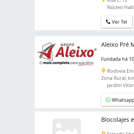
Núcleo Habit
Ver Tel
Aleixo Pré 
Fundada há 10
Fundada há 10 
Rodovia Ema
Zona Rural, k
Jardim Vitór
Whatsap
Blocolajes 
Estrada Cha