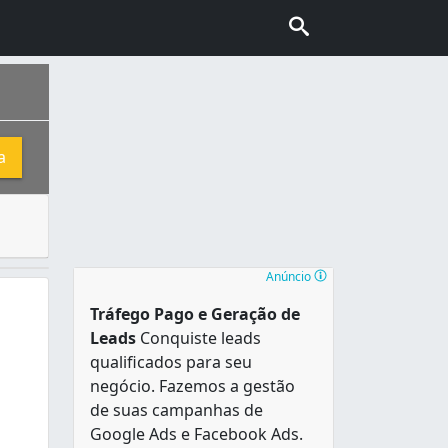
a
rmam o teto e o piso dos andares. Sua construção de forma 
é conhecido popularmente como " Cidade Verde ", devido à 
Anúncio
Tráfego Pago e Geração de
Leads
Conquiste leads
qualificados para seu
negócio. Fazemos a gestão
de suas campanhas de
Google Ads e Facebook Ads.