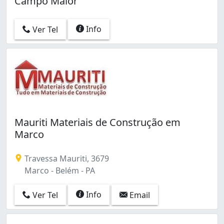
Campo Maior
Pedreira (3)
Sacramenta (1)
Info
São Brás (1)
Ver Tel
Tapanã (Icoaraci) (1)
Telégrafo Sem Fio (1)
Tenoné (1)
Umarizal (2)
Mauriti Materiais de Construção em
Marco
Travessa Mauriti, 3679
Marco - Belém - PA
Info
Ver Tel
Email