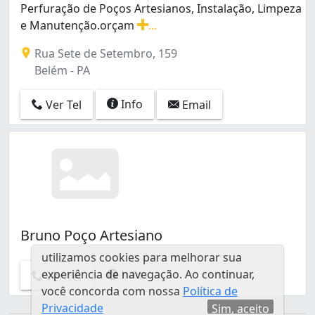
Perfuração de Poços Artesianos, Instalação, Limpeza
e Manutenção.orçam
...
Perfuração de Poços Artesianos, Instalação, Limpez
Rua Sete de Setembro, 159
Belém - PA
Info
Ver Tel
Email
Bruno Poço Artesiano
utilizamos cookies para melhorar sua
experiência de navegação. Ao continuar,
Info
Ver Tel
você concorda com nossa
Política de
Privacidade
Sim, aceito