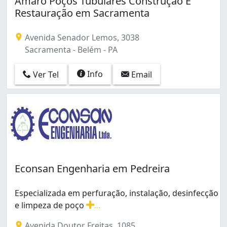
Amaro Poços Tubulares Construção E
Mangueirão (1)
Restauração em Sacramenta
Marambaia (10)
Parque Verde (3)
Avenida Senador Lemos, 3038
Pedreira (5)
Sacramenta - Belém - PA
Sacramenta (1)
Tenoné (1)
Info
Ver Tel
Email
Águas Lindas (1)
Econsan Engenharia em Pedreira
Especializada em perfuração, instalação, desinfecção
e limpeza de poço
...
Especializada em perfuração, instalação, desinfecção 
Avenida Doutor Freitas, 1085