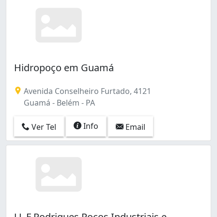
Hidropoço em Guamá
Avenida Conselheiro Furtado, 4121
Guamá - Belém - PA
Info
Ver Tel
Email
J L F Rodrigues Poços Industriais e