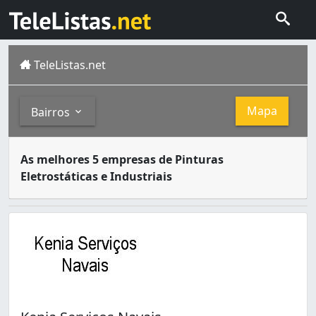
TeleListas.net
Mapa
Bairros
A pintura eletrostática ou lacagem é um processo de pint
Bairros
As melhores 5 empresas de Pinturas
Belém , ou Belém do Pará como também e conhecida, é um 
Eletrostáticas e Industriais
Condor (1)
Parque Verde (1)
São Brás (1)