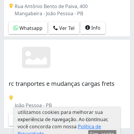
Para a Granero Transportes toda mudança é possível. 
Rua Antônio Bento de Paiva, 400
Mangabeira - João Pessoa - PB
Info
Whatsapp
Ver Tel
rc tranportes e mudanças cargas frets
João Pessoa - PB
utilizamos cookies para melhorar sua
experiência de navegação. Ao continuar,
Info
Whatsapp
Ver Tel
você concorda com nossa
Política de
Privacidade