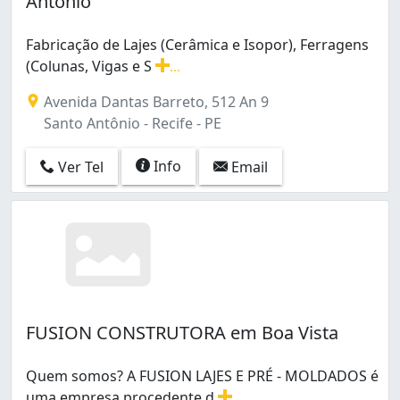
Antônio
Macaxeira (2)
Santo Antônio (1)
Fabricação de Lajes (Cerâmica e Isopor), Ferragens
Água Fria (2)
(Colunas, Vigas e S
...
Fabricação de Lajes (Cerâmica e Isopor), Ferragens (Col
Avenida Dantas Barreto, 512 An 9
Santo Antônio - Recife - PE
Info
Ver Tel
Email
FUSION CONSTRUTORA em Boa Vista
Quem somos? A FUSION LAJES E PRÉ - MOLDADOS é
uma empresa procedente d
...