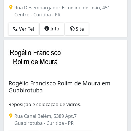
Portão (1)
Rua Desembargador Ermelino de Leão, 451
Rebouças (3)
Centro - Curitiba - PR
Santa Cândida (1)
São Francisco (1)
Info
Ver Tel
Site
Sítio Cercado (1)
Umbará (1)
Rogélio Francisco Rolim de Moura em
Guabirotuba
Reposição e colocação de vidros.
Rua Canal Belém, 5389 Apt.7
Guabirotuba - Curitiba - PR