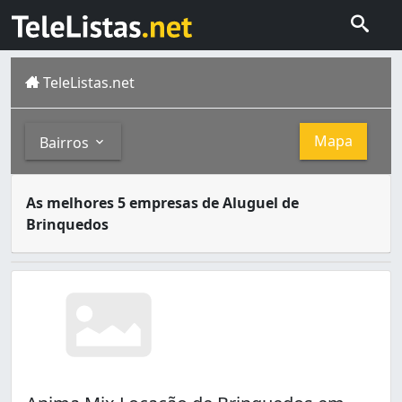
TeleListas.net
Mapa
Bairros
Aluguel de brinquedos geralmente são solicitados para d
Bairros
As melhores 5 empresas de Aluguel de
Natal é a capital do Rio Grande do Norte. Nasceu às marg
Brinquedos
Alecrim (1)
Bom Pastor (1)
Cidade Nova (1)
Dix-Sept Rosado (1)
Lagoa Nova (4)
Nossa Senhora de Nazaré (3)
Ponta Negra (2)