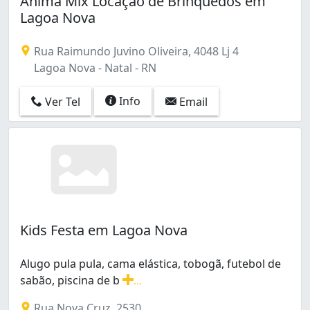
Anima Mix Locação de Brinquedos em
Lagoa Nova
Rua Raimundo Juvino Oliveira, 4048 Lj 4
Lagoa Nova - Natal - RN
Info
Ver Tel
Email
Kids Festa em Lagoa Nova
Alugo pula pula, cama elástica, tobogã, futebol de
sabão, piscina de b
...
Alugo pula pula, cama elástica, tobogã, futebol de sabã
Rua Nova Cruz, 2530