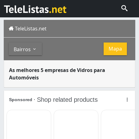
TeleListas.net
Mapa
Bairros
O vidro é um material utilizado para muitas finalidades.
Bairros
As melhores 5 empresas de Vidros para
Natal é a capital do Rio Grande do Norte. Nasceu às marg
Automóveis
Alecrim (5)
Cidade Alta (1)
Nossa Senhora da Apresentação (1)
Nossa Senhora de Nazaré (1)
Quintas (1)