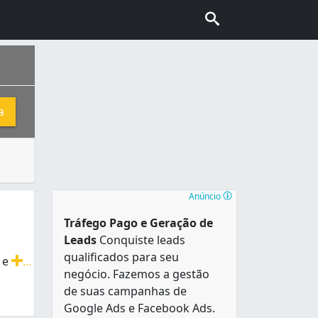
a
cinas mecânicas, para remover e transportar automóveis em 
es, é o mais populoso em Rondônia e única capital estadual 
Anúncio
Tráfego Pago e Geração de
Leads
Conquiste leads
qualificados para seu
 e
...
negócio. Fazemos a gestão
Remoção de Veículos Leves e Pesados. Base fixa em Porto V
de suas campanhas de
Google Ads e Facebook Ads.