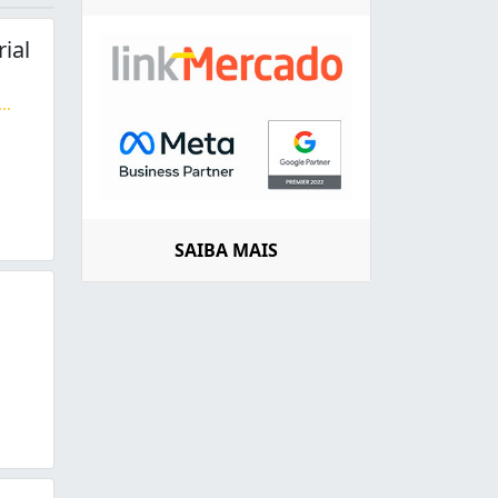
ial
...
 automóveis médios. Transporte de pequeno caminhões. Quali
SAIBA MAIS