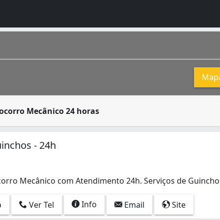
Map
presas especializadas, como seguradoras de veículos e ofi
ocorro Mecânico 24 horas
pulação estimada segundo IBGE 2016 de 511 219 porto-velhens
inchos - 24h
orro Mecânico com Atendimento 24h. Serviços de Guincho
rro Mecânico com Atendimento 24h. Serviços de Guincho e 
Info
p
Ver Tel
Email
Site