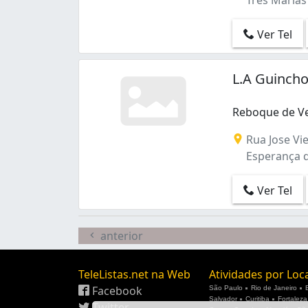
Três Marias 
Ver Tel
L.A Guinch
Reboque de Ve
Rua Jose Vie
Esperança d
Ver Tel
anterior
TeleListas.net na Web
Atividades por Loc
Facebook
São Paulo
Rio de Janeiro
Salvador
Curitiba
Fortaleza
Twitter