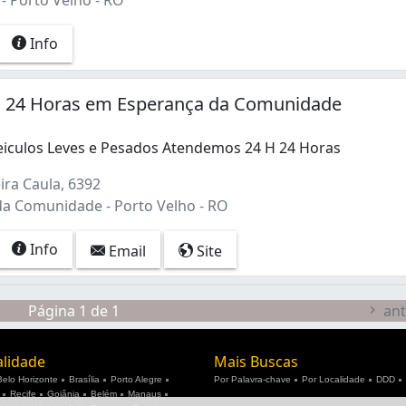
- Porto Velho - RO
Info
o 24 Horas em Esperança da Comunidade
iculos Leves e Pesados Atendemos 24 H 24 Horas
ira Caula, 6392
a Comunidade - Porto Velho - RO
Info
Email
Site
Página 1 de 1
ant
alidade
Mais Buscas
Belo Horizonte
Brasília
Porto Alegre
Por Palavra-chave
Por Localidade
DDD
Recife
Goiânia
Belém
Manaus