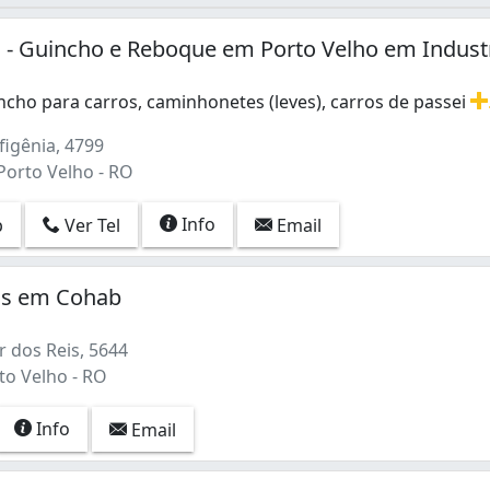
 - Guincho e Reboque em Porto Velho em Industr
ncho para carros, caminhonetes (leves), carros de passei
ncho para carros, caminhonetes (leves), carros de passeio,
figênia, 4799
 Porto Velho - RO
Info
p
Ver Tel
Email
os em Cohab
 dos Reis, 5644
to Velho - RO
Info
Email