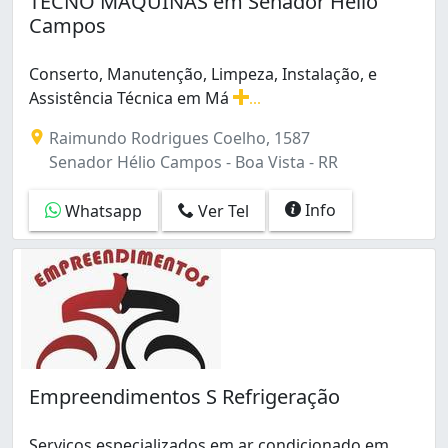
TECNO MÁQUINAS em Senador Hélio
Campos
Conserto, Manutenção, Limpeza, Instalação, e
Assistência Técnica em Má
...
Conserto, Manutenção, Limpeza, Instalação, e Assistênc
Raimundo Rodrigues Coelho, 1587
Senador Hélio Campos - Boa Vista - RR
Info
Whatsapp
Ver Tel
Empreendimentos S Refrigeração
Serviços especializados em ar condicionado em