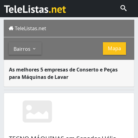
TeleListas.net
Mapa
Bairros
Uma máquina de lavar é qualquer máquina projetada para l
Bairros
As melhores 5 empresas de Conserto e Peças
para Máquinas de Lavar
Buritis (2)
Caimbé (1)
Cambará (1)
Cidade Satélite (1)
Jardim Floresta (1)
Santa Luzia (1)
Senador Hélio Campos (2)