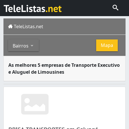
TeleListas.net
Mapa
Bairros
Serviço de transfer de passageiros para clientes que pr
Bairros
As melhores 5 empresas de Transporte Executivo
e Aluguel de Limousines
Calungá (1)
Caçari (1)
Centro (1)
Pricumã (3)