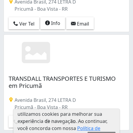
Avenida Brasil, 274 LETRA D
Pricumã - Boa Vista - RR
Info
Ver Tel
Email
TRANSDALL TRANSPORTES E TURISMO
em Pricumã
Avenida Brasil, 274 LETRA D
Pricumã - Boa Vista - RR
utilizamos cookies para melhorar sua
experiência de navegação. Ao continuar,
Info
Ver Tel
Email
você concorda com nossa
Política de