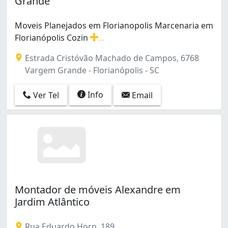
Grande
Saco Grande (1)
Trindade (1)
Moveis Planejados em Florianopolis Marcenaria em
Vargem Grande (1)
Florianópolis Cozin
...
Vargem do Bom Jesus (1)
Moveis Planejados em Florianopolis Marcenaria em Flo
Estrada Cristóvão Machado de Campos, 6768
Vargem Grande - Florianópolis - SC
Info
Ver Tel
Email
Montador de móveis Alexandre em
Jardim Atlântico
Rua Eduardo Horn, 189