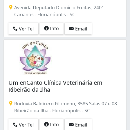
Capoeiras (3)
Avenida Deputado Diomício Freitas, 2401
Carianos (1)
Carianos - Florianópolis - SC
Carvoeira (17)
Centro (26)
Info
Ver Tel
Email
Coloninha (1)
Coqueiros (3)
Costeira do Pirajubaé (1)
Córrego Grande (2)
Estreito (2)
Ingleses do Rio Vermelho (4)
Itacorubi (1)
Jardim Atlântico (14)
Um enCanto Clínica Veterinária em
João Paulo (2)
Ribeirão da Ilha
Lagoa da Conceição (3)
Ribeirão da Ilha (6)
Rodovia Baldicero Filomeno, 3585 Salas 07 e 08
Rio Tavares (4)
Ribeirão da Ilha - Florianópolis - SC
São João do Rio Vermelho (3)
Trindade (3)
Info
Ver Tel
Email
Vargem Grande (1)