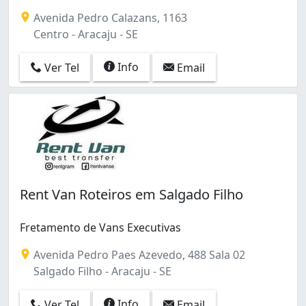
Novo Paraíso (1)
Avenida Pedro Calazans, 1163
Pereira Lobo (1)
Centro - Aracaju - SE
Ponto Novo (2)
Salgado Filho (1)
Info
Ver Tel
Email
Santos Dumont (1)
Siqueira Campos (3)
Suíssa (3)
São José (1)
Rent Van Roteiros em Salgado Filho
Fretamento de Vans Executivas
Avenida Pedro Paes Azevedo, 488 Sala 02
Salgado Filho - Aracaju - SE
Info
Ver Tel
Email