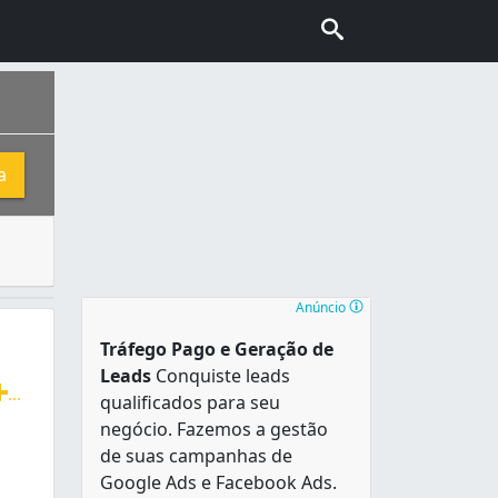
a
as janelas da entrada de luminosidade e calor externos. Sã
 município é entrecortado por diversos rios, sendo Sergipe
Anúncio
Tráfego Pago e Geração de
Leads
Conquiste leads
...
qualificados para seu
o. Orçamento sem compr
negócio. Fazemos a gestão
de suas campanhas de
Google Ads e Facebook Ads.