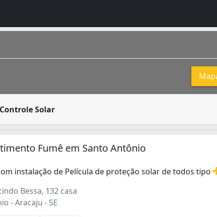
Map
 conhecidos como Insulfilm®, são uma película que protege 
Controle Solar
e Sergipe e está situada no litoral da região Nordeste . O
stimento Fumê em Santo Antônio
om instalação de Película de proteção solar de todos tipo
om instalação de Película de proteção solar de todos tip
ndo Bessa, 132 casa
o - Aracaju - SE