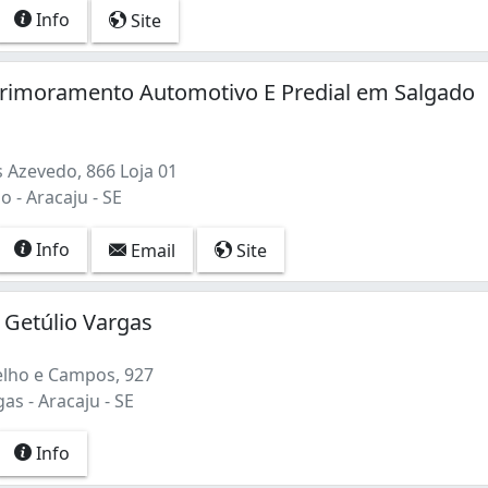
Info
Site
primoramento Automotivo E Predial em Salgado
 Azevedo, 866 Loja 01
o - Aracaju - SE
Info
Email
Site
 Getúlio Vargas
lho e Campos, 927
as - Aracaju - SE
Info