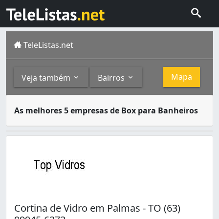
TeleListas.net
Mapa
Veja também
Bairros
Um box para banheiro é uma estrutura montada em volta d
Outros
Bairros
As melhores 5 empresas de Box para Banheiros
Palmas é a capital e também a maior cidade do estado do T
Vidraçarias (92)
Plano Diretor Norte (7)
Vidro Temperado (10)
Plano Diretor Sul (4)
Cortina de Vidro em Palmas - TO (63)