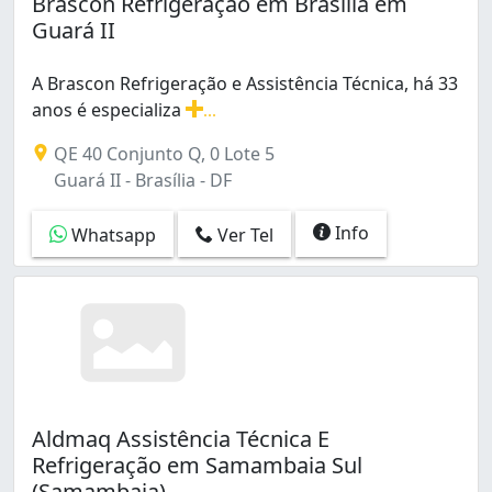
Brascon Refrigeração em Brasília em
Guará II
A Brascon Refrigeração e Assistência Técnica, há 33
anos é especializa
...
A Brascon Refrigeração e Assistência Técnica, há 33 a
QE 40 Conjunto Q, 0 Lote 5
Guará II - Brasília - DF
Info
Whatsapp
Ver Tel
Aldmaq Assistência Técnica E
Refrigeração em Samambaia Sul
(Samambaia)