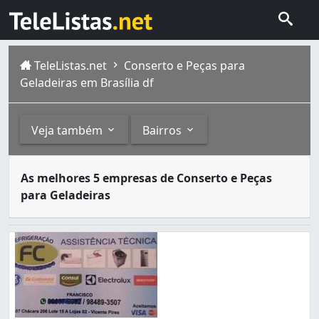
TeleListas.net
Conserto e Peças para
Geladeiras em Brasília df
Veja também
Bairros
Geladeiras, também conhecidas como refrigeradores, são 
Outros
Bairros
As melhores 5 empresas de Conserto e Peças
Brasília é formada por gente de todos os lugares, todas 
para Geladeiras
Conserto e Peças para Refrigeradores e Adegas Climat
Asa Norte (8)
Ceilândia (5)
Ceilândia Norte (Ceilândia) (1)
Guará (3)
Guará II (1)
Norte (Águas Claras) (1)
Paranoá (1)