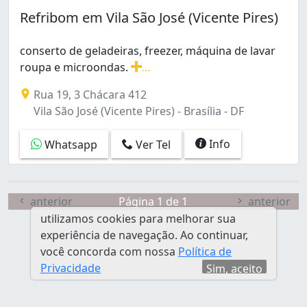
Planaltina (2)
Refribom em Vila São José (Vicente Pires)
Recanto das Emas (1)
Samambaia Sul (Samambaia) (2)
conserto de geladeiras, freezer, máquina de lavar
Sao Sebastião (1)
roupa e microondas.
...
Setor Habitacional Arniqueira (Águas Claras) (2)
conserto de geladeiras, freezer, máquina de lavar rou
Setor Habitacional Jardim Botânico (1)
Rua 19, 3 Chácara 412
Setor Sul (Gama) (1)
Vila São José (Vicente Pires) - Brasília - DF
Sobradinho (3)
Sul (Águas Claras) (1)
Info
Whatsapp
Ver Tel
Taguatinga (1)
Taguatinga Norte (Taguatinga) (2)
Taguatinga Sul (Taguatinga) (6)
anterior
Página 1 de 1
anterior
Vila São José (Vicente Pires) (1)
utilizamos cookies para melhorar sua
Área Octogonal (1)
experiência de navegação. Ao continuar,
você concorda com nossa
Política de
Privacidade
Sim, aceito