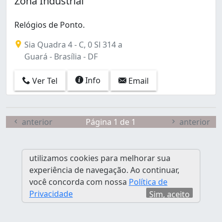
Zona Industrial
Planaltina (1)
Riacho Fundo II (1)
Relógios de Ponto.
Taguatinga Norte (1)
Zona Industrial (Guará) (1)
Sia Quadra 4 - C, 0 Sl 314 a
Guará - Brasília - DF
Info
Ver Tel
Email
anterior
Página 1 de 1
anterior
utilizamos cookies para melhorar sua
experiência de navegação. Ao continuar,
você concorda com nossa
Política de
Privacidade
Sim, aceito