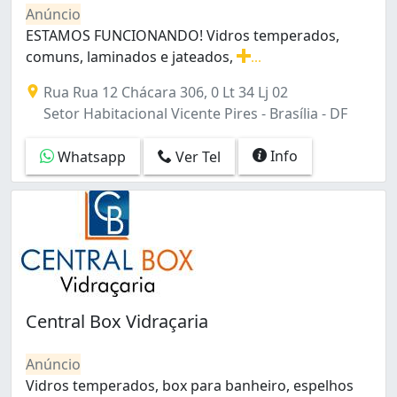
Condomínio Residencial Santa Maria (Santa Maria) (1)
Anúncio
Cruzeiro (9)
ESTAMOS FUNCIONANDO! Vidros temperados,
Cruzeiro Novo (1)
comuns, laminados e jateados,
...
Cruzeiro Velho (2)
ESTAMOS FUNCIONANDO! Vidros temperados, comuns, lami
Rua Rua 12 Chácara 306, 0 Lt 34 Lj 02
Del Lago I (Itapoã) (1)
Setor Habitacional Vicente Pires - Brasília - DF
Del Lago II (Itapoã) (1)
Fazendinha (Itapoã) (1)
Info
Whatsapp
Ver Tel
Gama (16)
Granja Torto (7)
Guará (31)
Guará I (3)
Guará II (5)
Itapoã I (1)
Itapoã II (1)
Jardim Roriz (Planaltina) (1)
Central Box Vidraçaria
Lago Norte (2)
Lago Sul (1)
Anúncio
Metropolitana (Núcleo Bandeirante) (2)
Vidros temperados, box para banheiro, espelhos
Norte (Águas Claras) (3)