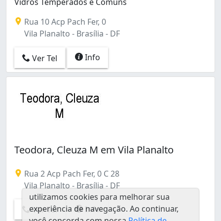
Vidros Temperados e Comuns
Rua 10 Acp Pach Fer, 0
Vila Planalto - Brasília - DF
Info
Ver Tel
Teodora, Cleuza M em Vila Planalto
Rua 2 Acp Pach Fer, 0 C 28
Vila Planalto - Brasília - DF
utilizamos cookies para melhorar sua
experiência de navegação. Ao continuar,
Info
Ver Tel
você concorda com nossa
Política de