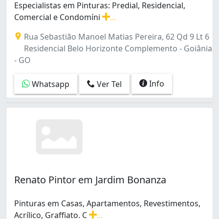
Especialistas em Pinturas: Predial, Residencial,
Jardim São José (1)
Comercial e Condomíni
...
Jardim da Luz (1)
Especialistas em Pinturas: Predial, Residencial, Come
Jardim das Esmeraldas (2)
Rua Sebastião Manoel Matias Pereira, 62 Qd 9 Lt 6
Loteamento Alphaville Residencial (1)
Residencial Belo Horizonte Complemento - Goiânia
Loteamento Portal do Sol II (1)
- GO
Loteamento Tropical Verde (1)
Loteamento Tropical Ville (1)
Info
Whatsapp
Ver Tel
Nova Suíça (1)
Parque Amazônia (4)
Parque Anhanguera II (1)
Parque das Amendoeiras (1)
Residencial 14 Bis (2)
Residencial Belo Horizonte Complemento (1)
Residencial Canadá (2)
Residencial Center Ville (1)
Renato Pintor em Jardim Bonanza
Residencial Cidade Verde (1)
Residencial Costa Paranhos (1)
Pinturas em Casas, Apartamentos, Revestimentos,
Residencial Fidelis (1)
Acrílico, Graffiato. C
...