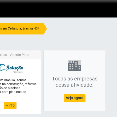
s em Ceilândia, Brasília - DF
inas - Vicente Pires
Todas as empresas
em Brasília, somos
dessa atividade.
s na construção, reforma
o de piscinas.
 com piscinas de
Veja agora
+ info