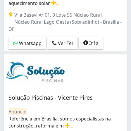
aquecimento solar
...
Sobradinho (7)
Construção e reforma de piscina em vinil e azulejo, aqu
Taguatinga (6)
Vila Basevi Ar 01, 0 Lote 55 Núcleo Rural
Taguatinga Norte (1)
Núcleo Rural Lago Oeste (Sobradinho) - Brasília -
Taguatinga Norte (Taguatinga) (1)
DF
Taguatinga Sul (Taguatinga) (2)
Zona Industrial (1)
Info
Whatsapp
Ver Tel
Solução Piscinas - Vicente Pires
Anúncio
Referência em Brasília, somos especialistas na
construção, reforma e m
...