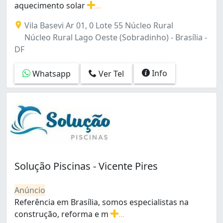
aquecimento solar
...
Sobradinho (7)
Construção e reforma de piscina em vinil e azulejo, aqu
Taguatinga (6)
Vila Basevi Ar 01, 0 Lote 55 Núcleo Rural
Taguatinga Norte (1)
Núcleo Rural Lago Oeste (Sobradinho) - Brasília -
Taguatinga Norte (Taguatinga) (1)
DF
Taguatinga Sul (Taguatinga) (2)
Zona Industrial (1)
Info
Whatsapp
Ver Tel
Solução Piscinas - Vicente Pires
Anúncio
Referência em Brasília, somos especialistas na
construção, reforma e m
...